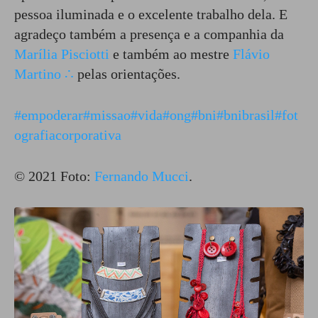
pessoa iluminada e o excelente trabalho dela. E
agradeço também a presença e a companhia da
Marília Pisciotti
e também ao mestre
Flávio
Martino ∴
pelas orientações.
#empoderar
#missao
#vida
#ong
#bni
#bnibrasil
#fot
ografiacorporativa
© 2021 Foto:
Fernando Mucci
.